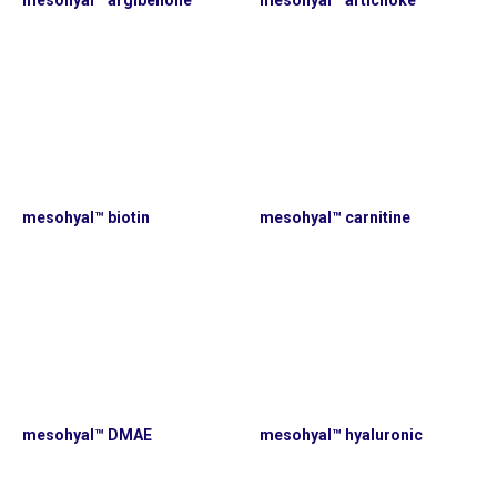
mesohyal™ argibenone
mesohyal™ artichoke
mesohyal™ biotin
mesohyal™ carnitine
mesohyal™ DMAE
mesohyal™ hyaluronic