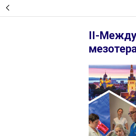
II-Между
мезотера