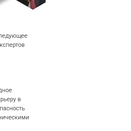
следующее
кспертов
дное
рьеру в
опасность
иническими